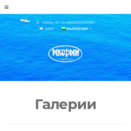
VARNA, BG
29.480000000000018
°C
ЕЗИК
БЪЛГАРСКИ
Галерии