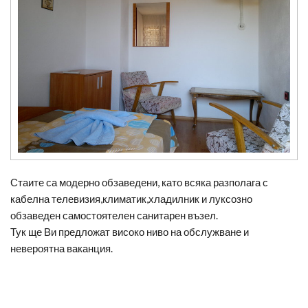
Стаите са модерно обзаведени, като всяка разполага с
кабелна телевизия,климатик,хладилник и луксозно
обзаведен самостоятелен санитарен възел.
Тук ще Ви предложат високо ниво на обслужване и
невероятна ваканция.