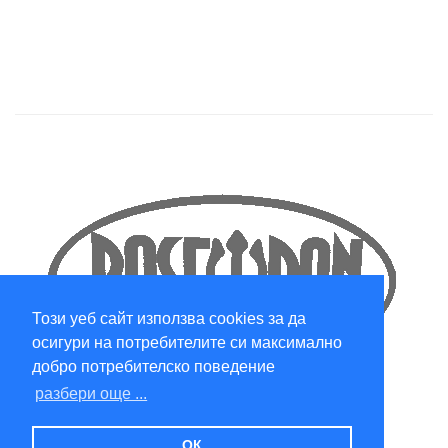
Този уеб сайт използва cookies за да
осигури на потребителите си максимално
добро потребителско поведение
разбери още ...
ОК